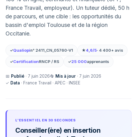
France Travail, employeur). Un tuteur dédié, 50 h
de parcours, et une cible : les opportunités du
bassin d'emploi Toulouse et de la région
Occitanie.
✓
Qualiopi
n° 2411_CN_05760-V1
★
4,6/5
· 4 400+ avis
✓
Certification
RNCP / RS
✓
25 000
apprenants
📅
Publié
· 7 juin 2026
🔄
Mis à jour
· 7 juin 2026
✓
Data
· France Travail · APEC · INSEE
L'ESSENTIEL EN 30 SECONDES
Conseiller(ère) en insertion