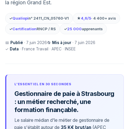
la région Grand Est.
✓
Qualiopi
n° 2411_CN_05760-V1
★
4,6/5
· 4 400+ avis
✓
Certification
RNCP / RS
✓
25 000
apprenants
📅
Publié
· 7 juin 2026
🔄
Mis à jour
· 7 juin 2026
✓
Data
· France Travail · APEC · INSEE
L'ESSENTIEL EN 30 SECONDES
Gestionnaire de paie à Strasbourg
: un métier recherché, une
formation finançable.
Le salaire médian d'le métier de gestionnaire de
paie s'établit autour de
35 K€ brut/an
(APEC