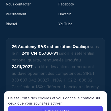
Nous contacter
Facebook
Recrutement
LinkedIn
Bloctel
YouTube
26 Academy SAS est certifiée Qualiopi
sous
le n°
2411_CN_05760-V1
selon le référentiel
national qualité, renouvelée jusqu'au
24/11/2027
, au titre des actions concourant
au développement des compétences. SIRET
830 697 942 00027 · NDA 11 92 21 808 92 ·
Certificateur ISQ · Référent handicap : Jérémy
ATTIAS (jeremy@26academy.com).
Ce site utilise des cookies et vous donne le contrôle sur
ceux que vous souhaitez activer