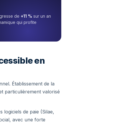
rogresse de
+11 %
sur un an
namique qui profite
ccessible en
onnel. Établissement de la
t particulièrement valorisé
s logiciels de paie (Silae,
ocial, avec une forte