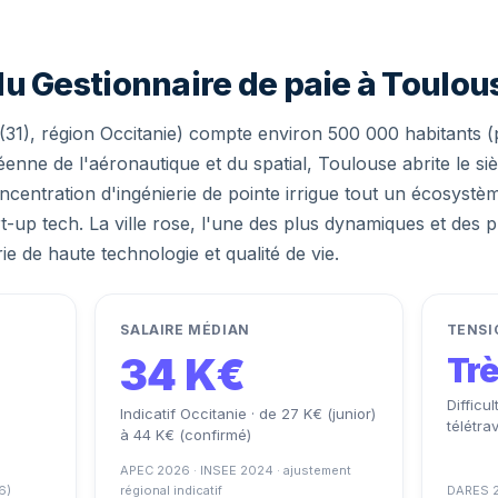
u Gestionnaire de paie à Toulou
1), région Occitanie) compte environ 500 000 habitants (pr
enne de l'aéronautique et du spatial, Toulouse abrite le si
centration d'ingénierie de pointe irrigue tout un écosystèm
t-up tech. La ville rose, l'une des plus dynamiques et des 
e de haute technologie et qualité de vie.
SALAIRE MÉDIAN
TENSI
34 K€
Tr
Difficu
Indicatif Occitanie · de 27 K€ (junior)
télétra
à 44 K€ (confirmé)
APEC 2026 · INSEE 2024 · ajustement
6)
régional indicatif
DARES 