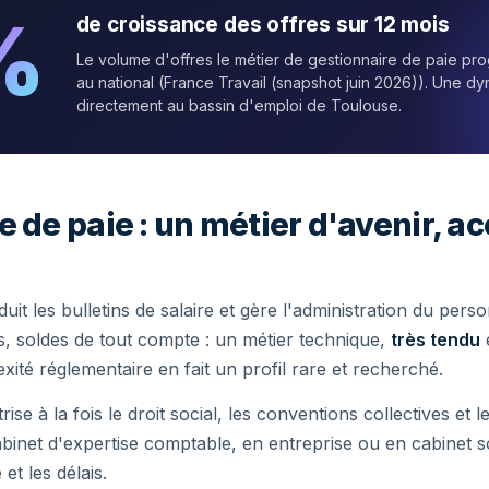
%
de croissance des offres sur 12 mois
Le volume d'offres le métier de gestionnaire de paie p
au national (France Travail (snapshot juin 2026)). Une dy
directement au bassin d'emploi de Toulouse.
 de paie : un métier d'avenir, a
uit les bulletins de salaire et gère l'administration du pers
s, soldes de tout compte : un métier technique,
très tendu
e
ité réglementaire en fait un profil rare et recherché.
ise à la fois le droit social, les conventions collectives et le
 cabinet d'expertise comptable, en entreprise ou en cabinet s
 et les délais.