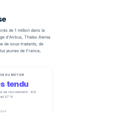
se
ès de 1 million dans la
ège d'Airbus, Thales Alenia
e de sous-traitants, de
plus jeunes de France,
ON DU MÉTIER
ès tendu
lté de recrutement : 4/4 ·
vail 47 %
2024