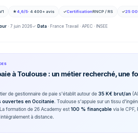
V1
★
4,6/5
· 4 400+ avis
✓
Certification
RNCP / RS
✓
25 0
jour
· 7 juin 2026
✓
Data
· France Travail · APEC · INSEE
DES
paie à Toulouse : un métier recherché, une f
tier de gestionnaire de paie s'établit autour de
35 K€ brut/an
(A
 ouvertes en Occitanie
. Toulouse s'appuie sur un tissu d'ingén
. La formation de 26 Academy est
100 % finançable
via le CPF, 
intégralement à distance.