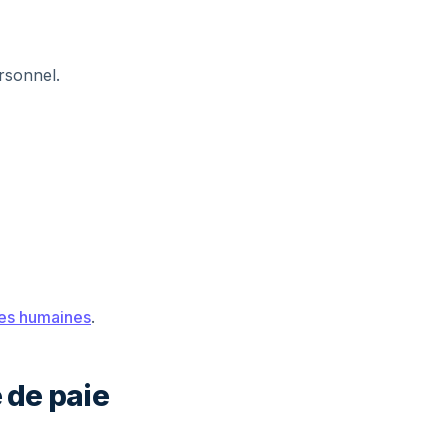
ersonnel.
es humaines
.
 de paie