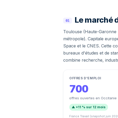
Le marché d
01
Toulouse (Haute-Garonne (3
métropole). Capitale europé
Space et le CNES. Cette con
bureaux d'études et de star
combine recherche, industri
OFFRES D'EMPLOI
700
offres ouvertes en Occitanie
▲ +11 % sur 12 mois
France Travail (snapshot juin 202