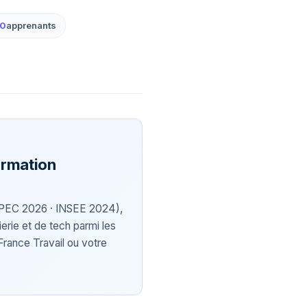
00
apprenants
ormation
PEC 2026 · INSEE 2024),
ierie et de tech parmi les
France Travail ou votre