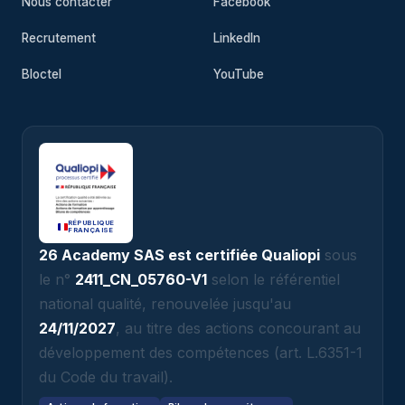
Nous contacter
Facebook
Recrutement
LinkedIn
Bloctel
YouTube
RÉPUBLIQUE
FRANÇAISE
26 Academy SAS est certifiée Qualiopi
sous
le n°
2411_CN_05760-V1
selon le référentiel
national qualité, renouvelée jusqu'au
24/11/2027
, au titre des actions concourant au
développement des compétences (art. L.6351-1
du Code du travail).