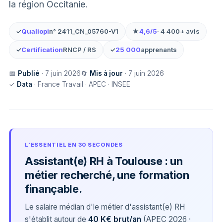
la région Occitanie.
✓
Qualiopi
n° 2411_CN_05760-V1
★
4,6/5
· 4 400+ avis
✓
Certification
RNCP / RS
✓
25 000
apprenants
📅
Publié
· 7 juin 2026
🔄
Mis à jour
· 7 juin 2026
✓
Data
· France Travail · APEC · INSEE
L'ESSENTIEL EN 30 SECONDES
Assistant(e) RH à Toulouse : un
métier recherché, une formation
finançable.
Le salaire médian d'le métier d'assistant(e) RH
s'établit autour de
40 K€ brut/an
(APEC 2026 ·