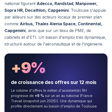
national figurent
Adecco, Randstad, Manpower,
Sopra HR, Decathlon, Capgemini
. Toulouse s'appuie
par ailleurs sur des acteurs locaux de premier plan
comme
Airbus, Thales Alenia Space, Continental,
Capgemini
, ainsi que sur un tissu de PME, de
cabinets et d'ETI. Un bassin d'emploi très dynamique,
structuré autour de l'aéronautique et de l'ingénierie.
+9%
de croissance des offres sur 12 mois
Le volume d'offres le métier d'assistant(e) RH
progresse de
+9 %
sur un an au national (France
Travail (snapshot juin 2026)). Une dynamique qui
profite directement au bassin d'emploi de Toulouse.