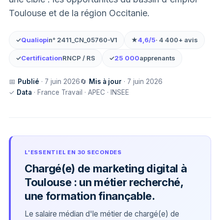
Toulouse et de la région Occitanie.
✓
Qualiopi
n° 2411_CN_05760-V1
★
4,6/5
· 4 400+ avis
✓
Certification
RNCP / RS
✓
25 000
apprenants
📅
Publié
· 7 juin 2026
🔄
Mis à jour
· 7 juin 2026
✓
Data
· France Travail · APEC · INSEE
L'ESSENTIEL EN 30 SECONDES
Chargé(e) de marketing digital à
Toulouse : un métier recherché,
une formation finançable.
Le salaire médian d'le métier de chargé(e) de