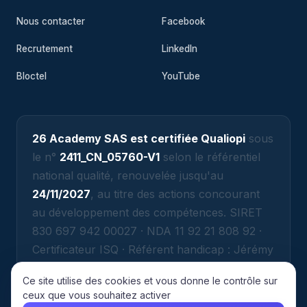
Nous contacter
Facebook
Recrutement
LinkedIn
Bloctel
YouTube
26 Academy SAS est certifiée Qualiopi
sous
le n°
2411_CN_05760-V1
selon le référentiel
national qualité, renouvelée jusqu'au
24/11/2027
, au titre des actions concourant
au développement des compétences. SIRET
830 697 942 00027 · NDA 11 92 21 808 92 ·
Certificateur ISQ · Référent handicap : Jérémy
ATTIAS (jeremy@26academy.com).
Ce site utilise des cookies et vous donne le contrôle sur
ceux que vous souhaitez activer