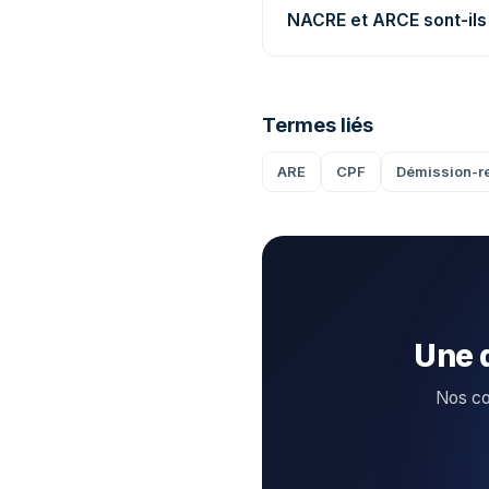
NACRE et ARCE sont-ils
Termes liés
ARE
CPF
Démission-r
Une 
Nos con