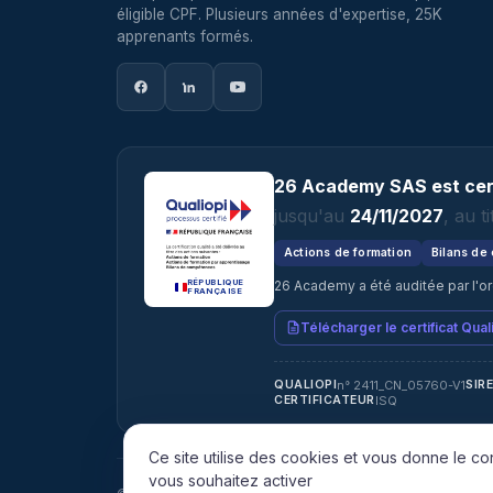
éligible CPF. Plusieurs années d'expertise, 25K
apprenants formés.
26 Academy SAS est cert
jusqu'au
24/11/2027
, au 
Actions de formation
Bilans de
26 Academy a été auditée par l'o
RÉPUBLIQUE
FRANÇAISE
Télécharger le certificat Qual
n° 2411_CN_05760-V1
QUALIOPI
SIR
ISQ
CERTIFICATEUR
Ce site utilise des cookies et vous donne le co
vous souhaitez activer