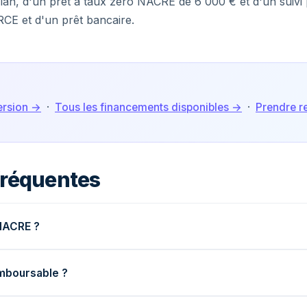
an, d'un prêt à taux zéro NACRE de 6 000 € et d'un suivi
CE et d'un prêt bancaire.
ersion →
·
Tous les financements disponibles →
·
Prendre 
fréquentes
 NACRE ?
emboursable ?