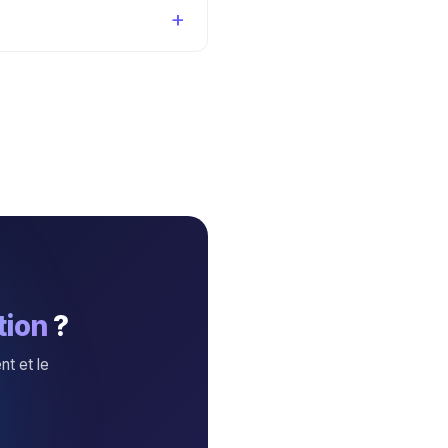
tion
?
nt et le