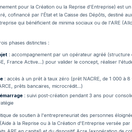
ent pour la Création ou la Reprise d'Entreprise) est un d
, cofinancé par l'État et la Caisse des Dépôts, destiné au
treprise qui bénéficient de minima sociaux ou de l'ARE (All
s phases distinctes :
jet
: accompagnement par un opérateur agréé (structure d
, France Active…) pour valider le concept, réaliser l'étud
re
: accès à un prêt à taux zéro (prêt NACRE, de 1 000 à 
ARCE, prêts bancaires, microcrédit…)
émarrage
: suivi post-création pendant 3 ans pour consolider
ratégie
tique de soutien à l'entrepreneuriat des personnes éloignées
ide à la Reprise ou à la Création d'Entreprise versée par 
its ARE en capital) et du dispositif Acre (exonération de cot