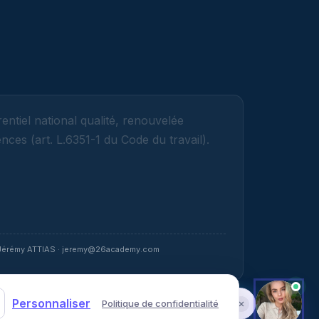
entiel national qualité, renouvelée
ces (art. L.6351-1 du Code du travail).
Jérémy ATTIAS · jeremy@26academy.com
Personnaliser
Politique de confidentialité
Parler avec Sarah