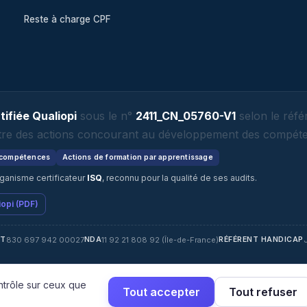
Reste à charge CPF
ifiée Qualiopi
sous le n°
2411_CN_05760-V1
selon le référ
titre des actions concourant au développement des compéten
 compétences
Actions de formation par apprentissage
rganisme certificateur
ISQ
, reconnu pour la qualité de ses audits.
iopi (PDF)
830 697 942 00027
11 92 21 808 92 (Île-de-France)
ET
NDA
RÉFÉRENT HANDICAP
ntrôle sur ceux que
Tout accepter
Tout refuser